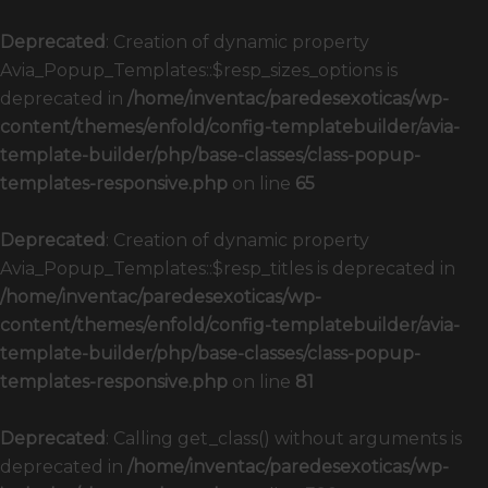
Deprecated
: Creation of dynamic property
Avia_Popup_Templates::$resp_sizes_options is
deprecated in
/home/inventac/paredesexoticas/wp-
content/themes/enfold/config-templatebuilder/avia-
template-builder/php/base-classes/class-popup-
templates-responsive.php
on line
65
Deprecated
: Creation of dynamic property
Avia_Popup_Templates::$resp_titles is deprecated in
/home/inventac/paredesexoticas/wp-
content/themes/enfold/config-templatebuilder/avia-
template-builder/php/base-classes/class-popup-
templates-responsive.php
on line
81
Deprecated
: Calling get_class() without arguments is
deprecated in
/home/inventac/paredesexoticas/wp-