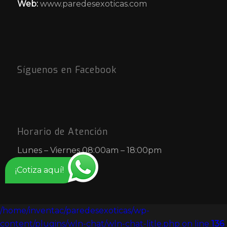
Web:
www.paredesexoticas.com
Síguenos en Facebook
Horario de Atención
Lunes – Viernes 08:00am – 18:00pm
¡Cotiza aquí!
/home/inventac/paredesexoticas/wp-
content/plugins/wln-chat/wln-chat-litle.php on line
136