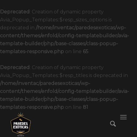
Deprecated
: Creation of dynamic property
Avia_Popup_Templates::$resp_sizes_options is
deprecated in
/home/inventac/paredesexoticas/wp-
content/themes/enfold/config-templatebuilder/avia-
template-builder/php/base-classes/class-popup-
templates-responsive.php
on line
65
Deprecated
: Creation of dynamic property
Avia_Popup_Templates::$resp_titles is deprecated in
/home/inventac/paredesexoticas/wp-
content/themes/enfold/config-templatebuilder/avia-
template-builder/php/base-classes/class-popup-
templates-responsive.php
on line
81